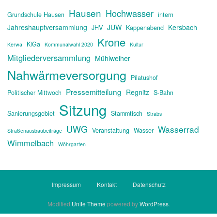
Hausen
Hochwasser
Grundschule Hausen
intern
Jahreshauptversammlung
JUW
Kersbach
JHV
Kappenabend
Krone
KiGa
Kerwa
Kommunalwahl 2020
Kultur
Mitgliederversammlung
Mühlweiher
Nahwärmeversorgung
Pilatushof
Pressemitteilung
Regnitz
Politischer Mittwoch
S-Bahn
Sitzung
Sanierungsgebiet
Stammtisch
Strabs
UWG
Wasserrad
Veranstaltung
Wasser
Straßenausbaubeiträge
Wimmelbach
Wöhrgarten
Impressum
Kontakt
Datenschutz
Modified
Unite Theme
powered by
WordPress
.