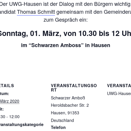
Der UWG-Hausen ist der Dialog mit den Bürgern wichtig
andidat
Thomas Schmitt
gemeinsam mit den Gemeinder
zum Gespräch ein:
Sonntag, 01. März, von 10.30 bis 12 Uh
im “Schwarzen Amboss” in Hausen
ETAILS
VERANSTALTUNGSO
VERANSTA
RT
tum:
UWG-Hause
Schwarzer Amboß
 März 2020
Heroldsbacher Str. 2
it:
Hausen
,
91353
:30 - 12:00
Deutschland
ranstaltungskategorie
Telefon