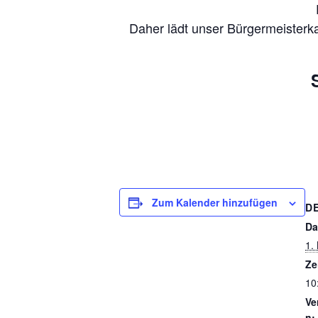
Daher lädt unser Bürgermeisterk
Zum Kalender hinzufügen
D
Da
1.
Ze
10
Ve
n: