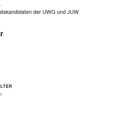
.
atskandidaten der UWG und JUW
r
LTER
n